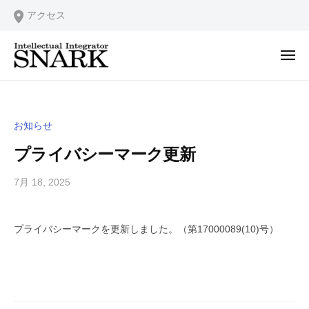
ー
コ
式
アクセス
ン
会
テ
社
メ
ス
ン
ニ
ュ
株
I
ナ
ツ
ー
式
n
ー
へ
ク
t
会
ス
お知らせ
e
社
キ
l
プライバシーマーク更新
ス
ッ
l
ナ
プ
e
7月 18, 2025
b
ー
y
c
ク
a
t
プライバシーマークを更新しました。（第17000089(10)号）
d
u
m
a
i
l
n
I
n