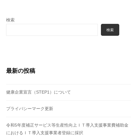
t
e
検索
g
r
検索
a
t
o
r
最新の投稿
健康企業宣言（STEP1）について
プライバシーマーク更新
令和5年度補正サービス等生産性向上ＩＴ導入支援事業費補助金
におけるＩＴ導入支援事業者登録に採択